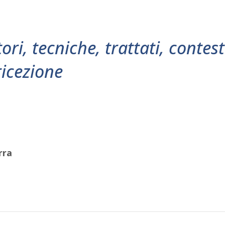
tori, tecniche, trattati, contest
ricezione
rra