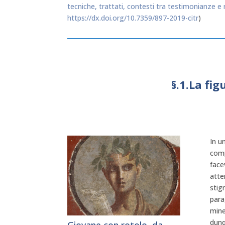
tecniche, trattati, contesti tra testimonianze e 
https://dx.doi.org/10.7359/897-2019-citr
)
§.1.La fig
In u
comp
face
atte
stig
para
mine
dunq