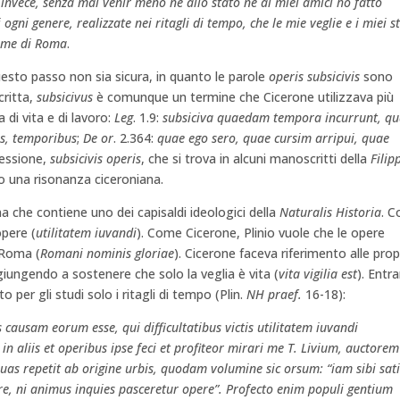
o invece, senza mai venir meno né allo stato né ai miei amici ho fatto
i ogni genere, realizzate nei ritagli di tempo, che le mie veglie e i miei s
nome di Roma
.
esto passo non sia sicura, in quanto le parole
operis
subsicivis
sono
critta,
subsicivus
è comunque un termine che Cicerone utilizzava più
 di vita e di lavoro:
Leg
. 1.9:
subsiciva quaedam tempora incurrunt, q
ais, temporibus
;
De or
. 2.364:
quae ego sero, quae cursim arripui, quae
essione,
subsicivis operis
, che si trova in alcuni manoscritti della
Filip
nio una risonanza ciceroniana.
a che contiene uno dei capisaldi ideologici della
Naturalis Historia
. 
opere (
utilitatem iuvandi
). Come Cicerone, Plinio vuole che le opere
i Roma (
Romani nominis gloriae
). Cicerone faceva riferimento alle prop
, giungendo a sostenere che solo la veglia è vita (
vita vigilia est
). Entr
to per gli studi solo i ritagli di tempo (Plin.
NH praef.
16-18):
 causam eorum esse, qui difficultatibus victis utilitatem iuvandi
in aliis et operibus ipse feci et profiteor mirari me T. Livium, auctorem
as repetit ab origine urbis, quodam volumine sic orsum: “iam sibi sati
ere, ni animus inquies pasceretur opere”. Profecto enim populi gentium