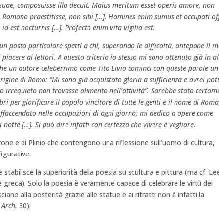
 suae, composuisse illa decuit. Maius meritum esset operis amore, non
 Romano praestitisse, non sibi […]. Homines enim sumus et occupati off
id est nocturnis […]. Profecto enim vita vigilia est.
un posto particolare spetti a chi, superando le difficoltà, antepone il m
 piacere ai lettori. A questo criterio io stesso mi sono attenuto già in al
 che un autore celeberrimo come Tito Livio cominci con queste parole un
l’origine di Roma: “Mi sono già acquistato gloria a sufficienza e avrei pot
o irrequieto non trovasse alimento nell’attività”. Sarebbe stato certam
ri per glorificare il popolo vincitore di tutte le genti e il nome di Roma
ffaccendato nelle occupazioni di ogni giorno; mi dedico a opere come
i notte […]. Si può dire infatti con certezza che vivere è vegliare.
erone e di Plinio che contengono una riflessione sull’uomo di cultura,
figurative.
 stabilisce la superiorità della poesia su scultura e pittura (ma cf. Le
 greca). Solo la poesia è veramente capace di celebrare le virtù dei
iano alla posterità grazie alle statue e ai ritratti non è infatti la
.
Arch.
30):