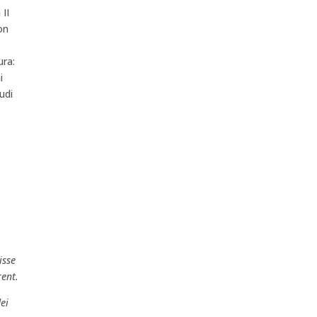
II
on
ura:
i
udi
isse
rent.
ei