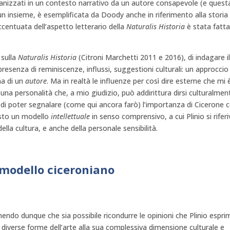
organizzati in un contesto narrativo da un autore consapevole (e quest
un insieme, è esemplificata da Doody anche in riferimento alla storia
ccentuata dell’aspetto letterario della
Naturalis Historia
è stata fatt
 sulla
Naturalis Historia
(Citroni Marchetti 2011 e 2016), di indagare i
 presenza di reminiscenze, influssi, suggestioni culturali: un approccio
ma di un
autore
. Ma in realtà le influenze per così dire esterne che mi 
a una personalità che, a mio giudizio, può addirittura dirsi culturalmen
 di poter segnalare (come qui ancora farò) l’importanza di Cicerone
esto un modello
intellettuale
in senso comprensivo, a cui Plinio si rifer
ella cultura, e anche della personale sensibilità.
l modello ciceroniano
nendo dunque che sia possibile ricondurre le opinioni che Plinio espri
e diverse forme dell’arte alla sua complessiva dimensione culturale e