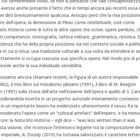
 E ciò sembrerebbe ovvio, se non si pensasse che tale consapevolezz
i avesse anche presente il fatto che in tempi ancora più recenti essa 
iani dirò brevissimamente qualcosa. Anticipo però che la mia posizion
utore dell’opera, la dimensione di Plinio come
intellettuale
, cioè come
alis Historia
come di tutte le altre opere che scrive: opere perdute, c
competenze: storiografia, tattica militare, grammatica, retorica. E
ienza che ha della propria posizione sia nel contesto sociale e politi
le in cui si situa: una tradizione culturale a sua volta da intendere in 
rettamente si occupa ciascuna sua specifica opera. Nel modo poi di po
evole anche la sua individuale sensibilità.
possiamo ancora chiamare recenti, la figura di un
autore
responsabile 
1982), il mio libro sul moralismo pliniano (1991), il libro di M. Beagon
r (1991) sulla storia dell’arte nell’insieme dell’opera e quello di S. Car
onsiderandola inserita in un progetto autoriale intimamente connesso
 in un importante lavoro ha evidenziato ulteriormente il nesso fra la
onsiderato l’opera come un “cultural artefact” dell’impero, e ha mess
tore: la
Naturalis Historia
– egli dice – “was less written than it was
a visione, che riconosce l’intrinseco legame tra la composizione de
mperiale, A. Doody (2010) ha tuttavia valorizzato il carattere letter