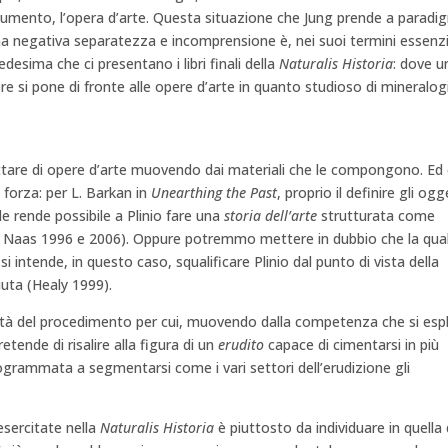
mento, l’opera d’arte. Questa situazione che Jung prende a paradi
na negativa separatezza e incomprensione è, nei suoi termini essenzia
edesima che ci presentano i libri finali della
Naturalis Historia
: dove u
re si pone di fronte alle opere d’arte in quanto studioso di mineralog
attare di opere d’arte muovendo dai materiali che le compongono. Ed
 forza: per L. Barkan in
Unearthing the Past
, proprio il definire gli ogg
e rende possibile a Plinio fare una
storia dell’arte
strutturata come
9; Naas 1996 e 2006). Oppure potremmo mettere in dubbio che la qual
 si intende, in questo caso, squalificare Plinio dal punto di vista della
iuta (Healy 1999).
mità del procedimento per cui, muovendo dalla competenza che si espl
pretende di risalire alla figura di un
erudito
capace di cimentarsi in più
rammata a segmentarsi come i vari settori dell’erudizione gli
esercitate nella
Naturalis Historia
è piuttosto da individuare in quella 