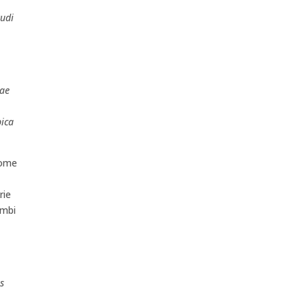
tudi
uae
pica
Come
rie
ambi
s