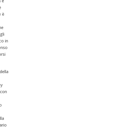
a è
è
e è
he
gli
co in
senso
rsi
della
ey
 con
o
lla
ario