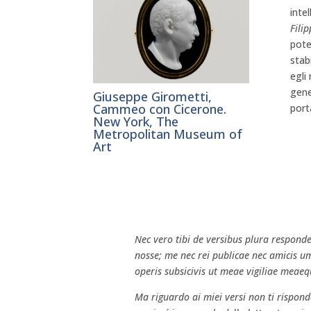
inte
Filip
pote
stab
egli
gene
Giuseppe Girometti,
Cammeo con Cicerone.
port
New York, The
Metropolitan Museum of
Art
Nec vero tibi de versibus plura responde
nosse; me nec rei publicae nec amicis
operis subsicivis ut meae vigiliae meaequ
Ma riguardo ai miei versi non ti rispond