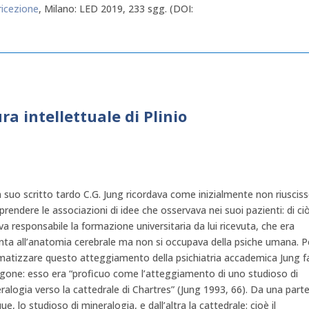
ricezione
, Milano: LED 2019, 233 sgg. (DOI:
ura intellettuale di Plinio
n suo scritto tardo C.G. Jung ricordava come inizialmente non riusciss
rendere le associazioni di idee che osservava nei suoi pazienti: di ciò
va responsabile la formazione universitaria da lui ricevuta, che era
nta all’anatomia cerebrale ma non si occupava della psiche umana. P
matizzare questo atteggiamento della psichiatria accademica Jung f
gone: esso era “proficuo come l’atteggiamento di uno studioso di
ralogia verso la cattedrale di Chartres” (Jung 1993, 66). Da una parte
ue, lo studioso di mineralogia, e dall’altra la cattedrale: cioè il