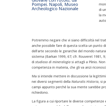
Giovane con rotolo, da
Pompei. Napoli, Museo
monu
Archeologico Nazionale
di u
la m
auto
Potremmo negare che vi siano difficoltà nel tr
anche possibile fare di questa scelta un punto di
dell’arte secondo le gerarchie del mondo natural
sistema (Barkan 1999, 67; cfr. Rouveret 1981, 
di
studioso di mineralogia
si attagli a Plinio. Non
competenza in materia, che gli va anzi riconosc
Ma si intende mettere in discussione la legitti
nei diversi segmenti della
Naturalis Historia
, si 
campi appunto perché la sua mente sarebbe prog
richiedono.
La figura a cui riportare le diverse competenze 