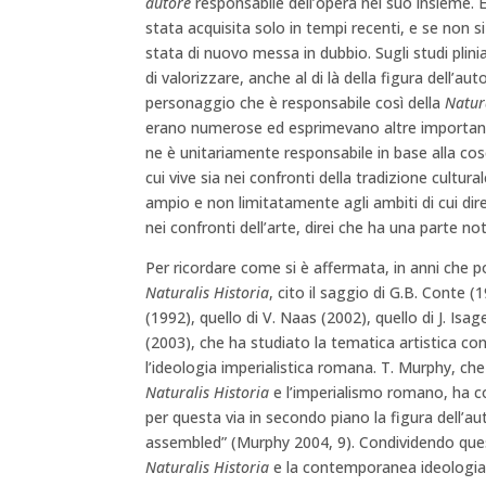
autore
responsabile dell’opera nel suo insieme.
stata acquisita solo in tempi recenti, e se non s
stata di nuovo messa in dubbio. Sugli studi plin
di valorizzare, anche al di là della figura dell’a
personaggio che è responsabile così della
Natur
erano numerose ed esprimevano altre importanti 
ne è unitariamente responsabile in base alla cosc
cui vive sia nei confronti della tradizione cultura
ampio e non limitatamente agli ambiti di cui di
nei confronti dell’arte, direi che ha una parte not
Per ricordare come si è affermata, in anni che 
Naturalis Historia
, cito il saggio di G.B. Conte (
(1992), quello di V. Naas (2002), quello di J. Isage
(2003), che ha studiato la tematica artistica c
l’ideologia imperialistica romana. T. Murphy, che
Naturalis Historia
e l’imperialismo romano, ha c
per questa via in secondo piano la figura dell’au
assembled” (Murphy 2004, 9). Condividendo quest
Naturalis Historia
e la contemporanea ideologia i