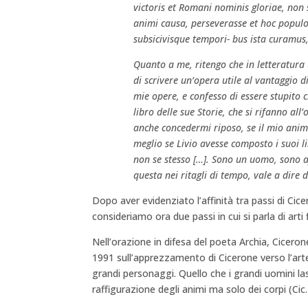
victoris et Romani nominis gloriae, non
animi causa, perseverasse et hoc populo
subsicivisque tempori- bus ista curamus, 
Quanto a me, ritengo che in letteratura 
di scrivere un’opera utile al vantaggio di
mie opere, e confesso di essere stupito
libro delle sue Storie, che si rifanno al
anche concedermi riposo, se il mio anim
meglio se Livio avesse composto i suoi lib
non se stesso […]. Sono un uomo, sono a
questa nei ritagli di tempo, vale a dire d
Dopo aver evidenziato l’affinità tra passi di Cic
consideriamo ora due passi in cui si parla di arti 
Nell’orazione in difesa del poeta Archia, Cicerone
1991 sull’apprezzamento di Cicerone verso l’arte
grandi personaggi. Quello che i grandi uomini lasc
raffigurazione degli animi ma solo dei corpi (Cic