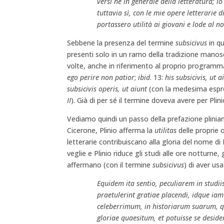
versi né in generale della letteratura; i
tuttavia sì, con le mie opere letterarie d
portassero utilità ai giovani e lode al 
Sebbene la presenza del termine
subsicivus
in qu
presenti solo in un ramo della tradizione manos
volte, anche in riferimento al proprio programma
ego perire non patior
;
ibid
. 13:
his subsicivis, ut 
subsicivis operis, ut aiunt
(con la medesima espr
II
). Già di per sé il termine doveva avere per Pli
Vediamo quindi un passo della prefazione plinian
Cicerone, Plinio afferma la
utilitas
delle proprie 
letterarie contribuiscano alla gloria del nome d
veglie e Plinio riduce gli studi alle ore notturne
affermano (con il termine
subsicivus
) di aver usa
Equidem ita sentio, peculiarem in studiis
praetulerint gratiae placendi, idque iam 
celeberrimum, in historiarum suarum, qu
gloriae quaesitum, et potuisse se desid