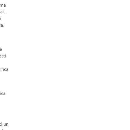
gma
li,
n
ia.
 è
etti
ifica
ica
di un