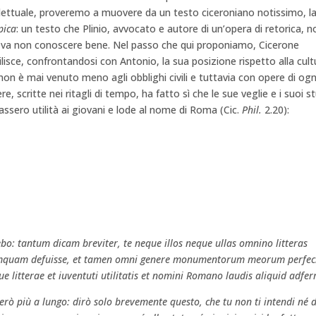
llettuale, proveremo a muovere da un testo ciceroniano notissimo, la 
pica
: un testo che Plinio, avvocato e autore di un’opera di retorica, n
va non conoscere bene. Nel passo che qui proponiamo, Cicerone
ilisce, confrontandosi con Antonio, la sua posizione rispetto alla cult
 non è mai venuto meno agli obblighi civili e tuttavia con opere di ogn
re, scritte nei ritagli di tempo, ha fatto sì che le sue veglie e i suoi st
assero utilità ai giovani e lode al nome di Roma (Cic.
Phil.
2.20):
bo: tantum dicam breviter, te neque illos neque ullas omnino litteras
 umquam defuisse, et tamen omni genere monumentorum meorum perfec
e litterae et iuventuti utilitatis et nomini Romano laudis aliquid adfer
erò più a lungo: dirò solo brevemente questo, che tu non ti intendi né d