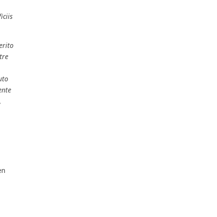
iciis
erito
tre
uto
ente
,
en