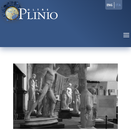
ENG
ITA